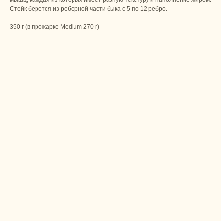
мышц, каждая из которых имеет разную текстуру и наполнение жиром.
Стейк берется из реберной части быка с 5 по 12 ребро.
350 г (в прожарке Medium 270 г)