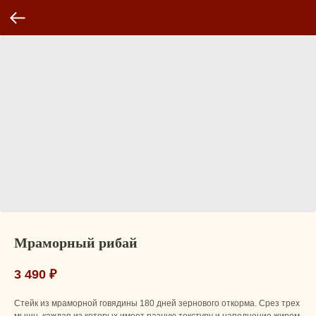
Мраморный рибай
3 490
₽
Стейк из мраморной говядины 180 дней зернового откорма. Срез трех